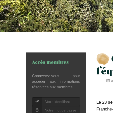
Accès membres
l’é
Connectez-vous pour
2
accéder aux informations
réservées aux membres.
Le 23 se
Franche-C