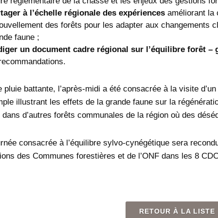
re réglementaire de la chasse et les enjeux des gestions for
tager à l’échelle régionale
des expériences
améliorant la
ouvellement des forêts pour les adapter aux changements cli
nde faune ;
iger un document cadre régional sur l’équilibre forêt –
recommandations.
 pluie battante, l’après-midi a été consacrée à la visite d’u
ple illustrant les effets de la grande faune sur la régénérat
t dans d’autres forêts communales de la région où des déséq
urnée consacrée à l’équilibre sylvo-cynégétique sera recondu
tions des Communes forestières et de l’ONF dans les 8 CD
RETOUR À LA LISTE