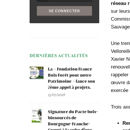
réseau r
sur leurs
Commissi
Sauvage
Une tren
Vellorei
DERNIÈRES ACTUALITÉS
Xavier N
renouvel
La « Fondation France
rappeler
Bois Forêt pour notre
Patrimoine » lance son
œuvre da
7ème appel à projets.
exercée 
13/07/2026
Trois axe
Signature du Pacte bois-
biosourcés de
Ren
Bourgogne-Franche-