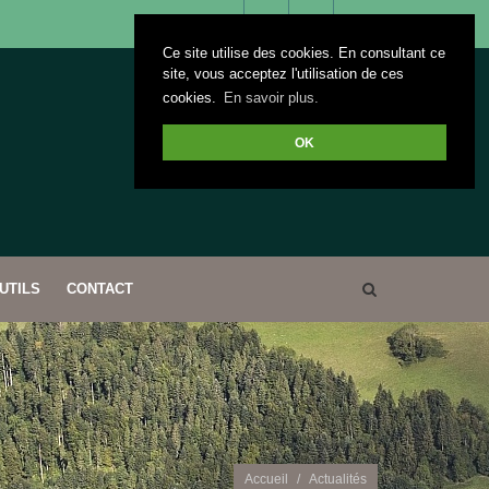
Ce site utilise des cookies. En consultant ce
Facebook
Twitter
+33(0)3
bourgognefranchecom
site, vous acceptez l'utilisation de ces
cookies.
En savoir plus.
81 41
OK
26 44
UTILS
CONTACT
Accueil
Actualités