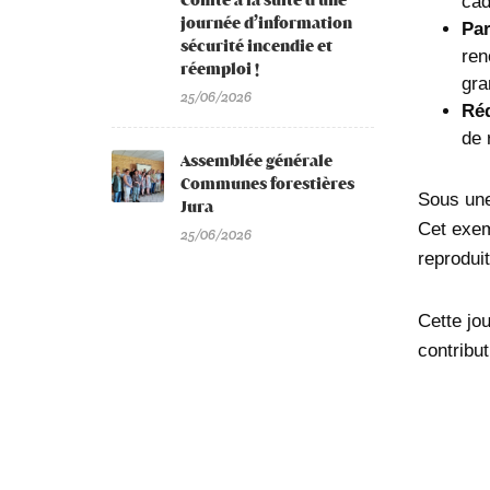
Comté à la suite d’une
cad
journée d’information
Par
sécurité incendie et
ren
réemploi !
gra
25/06/2026
Réd
de 
Assemblée générale
Communes forestières
Sous une
Jura
Cet exem
25/06/2026
reprodui
Cette jo
contribu